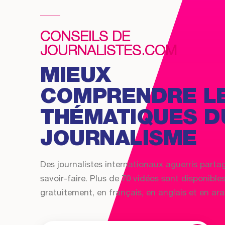
CONSEILS DE
JOURNALISTES.COM
MIEUX
COMPRENDRE L
THÉMATIQUES D
JOURNALISME
Des journalistes internationaux aguerris parta
savoir-faire. Plus de 70 vidéos sont disponible
gratuitement, en français, en anglais et en ara