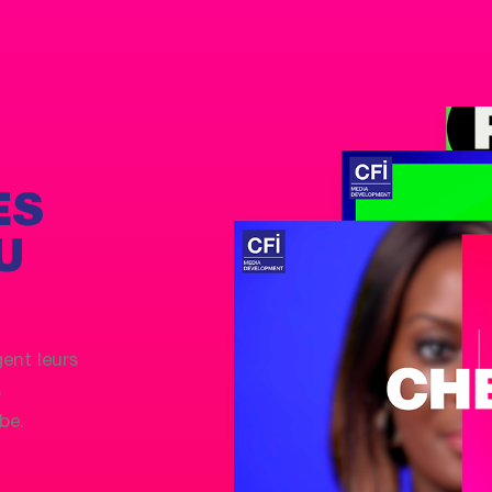
ES
U
gent leurs
s
be.